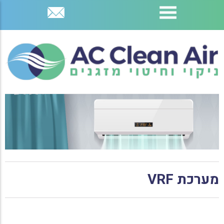
דלג
לתוכן
העמוד
מערכת VRF