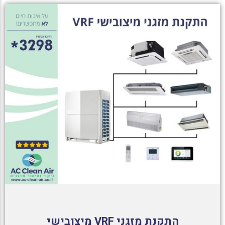
התקנת מזגני VRF מיצובישי